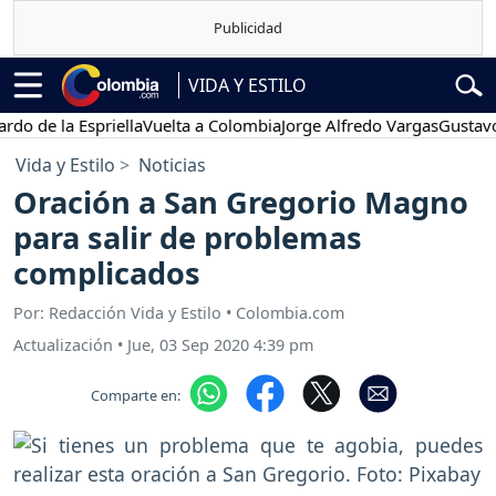
VIDA Y ESTILO
 la Espriella
Vuelta a Colombia
Jorge Alfredo Vargas
Gustavo Petro
Vida y Estilo
Noticias
Oración a San Gregorio Magno
para salir de problemas
complicados
Por: Redacción Vida y Estilo • Colombia.com
Actualización
•
Jue, 03 Sep 2020 4:39 pm
Comparte en: