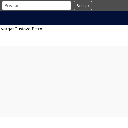
Buscar
 Vargas
Gustavo Petro