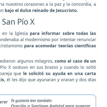
ina nuestros corazones a la paz y la concordia, a
uen
bajo el dulce reinado de Jesucristo.
 San Pío X
 en la Iglesia
para informar sobre todas las
ondenaba al modernismo por intentar renunciar
cristianismo
para acomodar teorías científicas
ucedieron algunos milagros,
como el caso de un
Pío X sostuvo en sus brazos y cuando lo soltó
 pareja que
le solicitó su ayuda en una carta
is,
él les dijo que ayunaran y oraran y dos días
Te gustaría leer también:
Oración a Santiago Apóstol para superar