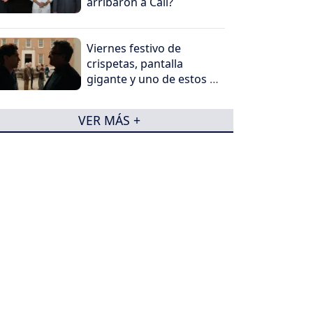
arribaron a Cali?
Viernes festivo de
crispetas, pantalla
gigante y uno de estos 5
peliculones
VER MÁS +