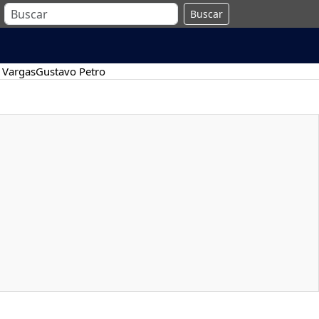
Buscar
 Vargas
Gustavo Petro