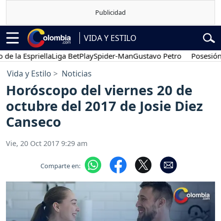
VIDA Y ESTILO
 Espriella
Liga BetPlay
Spider-Man
Gustavo Petro
Posesión presi
Vida y Estilo
Noticias
Horóscopo del viernes 20 de
octubre del 2017 de Josie Diez
Canseco
Vie, 20 Oct 2017 9:29 am
Comparte en: