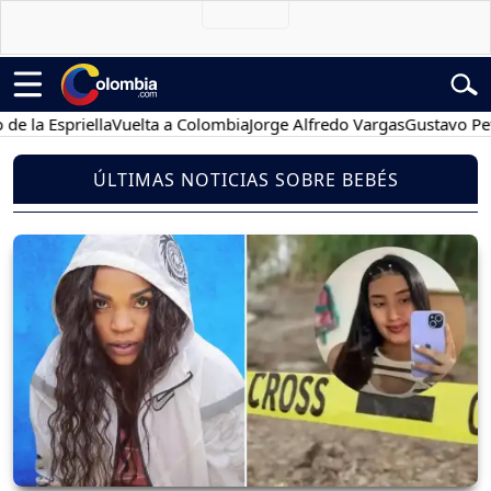
Espriella
Vuelta a Colombia
Jorge Alfredo Vargas
Gustavo Petro
ÚLTIMAS NOTICIAS SOBRE BEBÉS