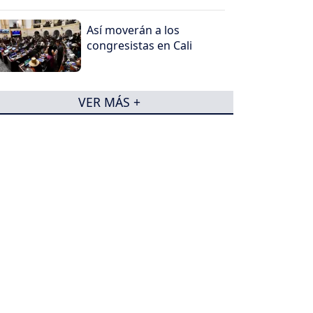
Así moverán a los
congresistas en Cali
VER MÁS +