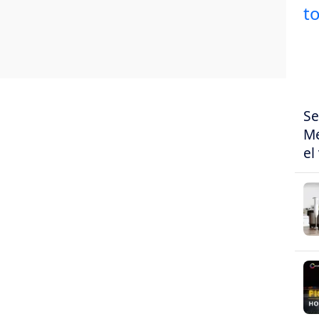
Se
Me
el