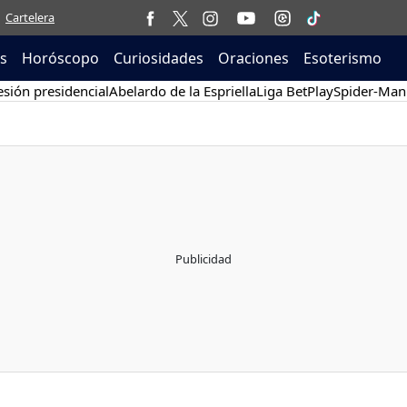
Cartelera
as
Horóscopo
Curiosidades
Oraciones
Esoterismo
sión presidencial
Abelardo de la Espriella
Liga BetPlay
Spider-Man