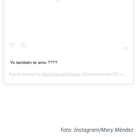
Yo también te amo ????
A post shared by
Marymendezfitness
(@marymendez55) on
Feb 
Foto: Instagram/Mary Méndez