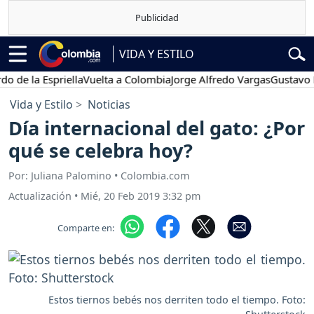
VIDA Y ESTILO
 Espriella
Vuelta a Colombia
Jorge Alfredo Vargas
Gustavo Petro
Vida y Estilo
Noticias
Día internacional del gato: ¿Por
qué se celebra hoy?
Por: Juliana Palomino • Colombia.com
Actualización
•
Mié, 20 Feb 2019 3:32 pm
Comparte en:
Estos tiernos bebés nos derriten todo el tiempo. Foto: