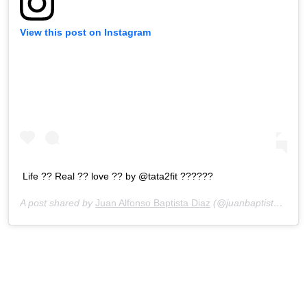
View this post on Instagram
Life ?? Real ?? love ?? by @tata2fit ??????
A post shared by
Juan Alfonso Baptista Diaz
(@juanbaptistad) on