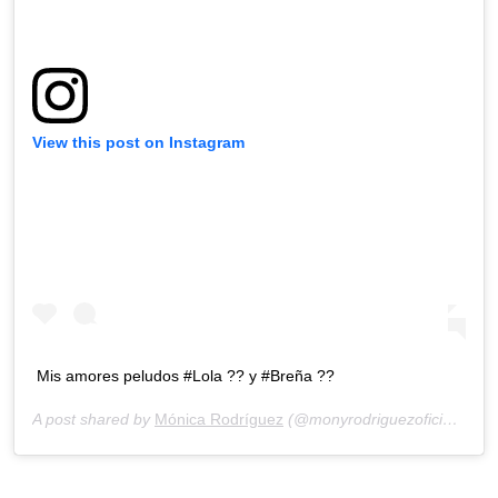
View this post on Instagram
Mis amores peludos #Lola ?? y #Breña ??
A post shared by
Mónica Rodríguez
(@monyrodriguezoficial) on
J