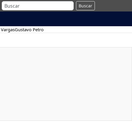
Buscar
 Vargas
Gustavo Petro