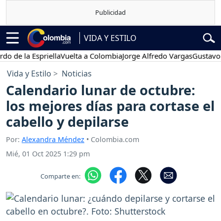
VIDA Y ESTILO
la Espriella
Vuelta a Colombia
Jorge Alfredo Vargas
Gustavo Petro
Vida y Estilo
Noticias
Calendario lunar de octubre:
los mejores días para cortase el
cabello y depilarse
Por:
Alexandra Méndez
• Colombia.com
Mié, 01 Oct 2025 1:29 pm
Comparte en: