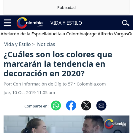
VIDA Y ESTILO
do de la Espriella
Vuelta a Colombia
Jorge Alfredo Vargas
Gustavo
Vida y Estilo
Noticias
¿Cuáles son los colores que
marcarán la tendencia en
decoración en 2020?
Por: Con información de Dígito 57 • Colombia.com
Jue, 10 Oct 2019 11:05 am
Comparte en: