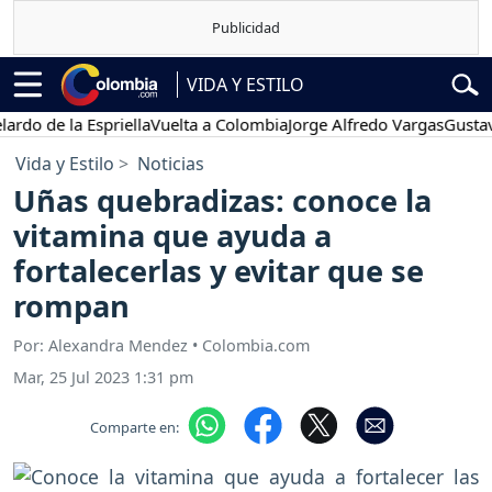
VIDA Y ESTILO
 la Espriella
Vuelta a Colombia
Jorge Alfredo Vargas
Gustavo Petr
Vida y Estilo
Noticias
Uñas quebradizas: conoce la
vitamina que ayuda a
fortalecerlas y evitar que se
rompan
Por: Alexandra Mendez • Colombia.com
Mar, 25 Jul 2023 1:31 pm
Comparte en: