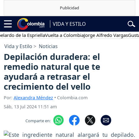
VIDA Y ESTILO
 de la Espriella
Vuelta a Colombia
Jorge Alfredo Vargas
Gustavo Pe
Vida y Estilo
Noticias
Depilación duradera: el
remedio natural que te
ayudará a retrasar el
crecimiento del vello
Por:
Alexandra Méndez
• Colombia.com
Sáb, 13 Jul 2024 11:51 am
Comparte en: