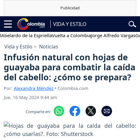
VIDA Y ESTILO
rdo de la Espriella
Vuelta a Colombia
Jorge Alfredo Vargas
Gustavo
Vida y Estilo
Noticias
Infusión natural con hojas de
guayaba para combatir la caída
del cabello: ¿cómo se prepara?
Por:
Alexandra Méndez
• Colombia.com
Jue, 16 May 2024 9:44 am
Comparte en: