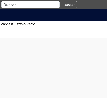
Buscar
 Vargas
Gustavo Petro