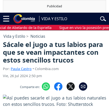
VIDA Y ESTILO
de Abelardo de la Espriella
Sigue en vivo la posesión presiden
Vida y Estilo
Noticias
Sácale el jugo a tus labios para
que se vean impactantes con
estos sencillos trucos
Por:
Paula Castro
• Colombia.com
Vie, 26 Jul 2024 2:50 pm
Comparte en: