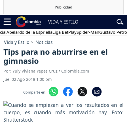
VIDA Y ESTILO
elardo de la Espriella
Liga BetPlay
Spider-Man
Gustavo Petro
Pos
Vida y Estilo
Noticias
Tips para no aburrirse en el
gimnasio
Por: Yuly Viviana Yepes Cruz • Colombia.com
Jue, 02 Ago 2018 1:00 pm
Comparte en: