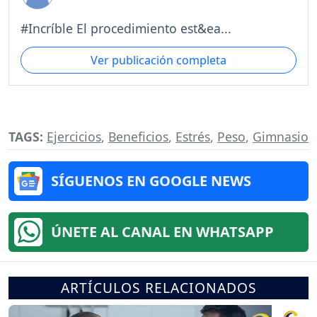
#Incríble El procedimiento est&ea...
Ver publicación completa
TAGS:
Ejercicios
,
Beneficios
,
Estrés
,
Peso
,
Gimnasio
SÍGUENOS EN GOOGLE NEWS
ÚNETE AL CANAL EN WHATSAPP
ARTÍCULOS RELACIONADOS