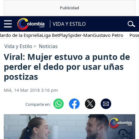
VIDA Y ESTILO
e la Espriella
Liga BetPlay
Spider-Man
Gustavo Petro
Posesión p
Vida y Estilo
Noticias
Viral: Mujer estuvo a punto de
perder el dedo por usar uñas
postizas
Mié, 14 Mar 2018 3:16 pm
Comparte en: