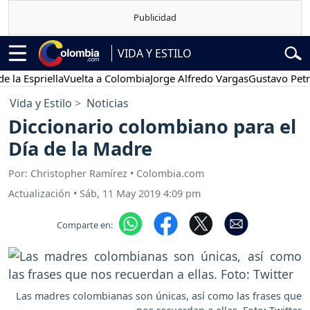
VIDA Y ESTILO
priella
Vuelta a Colombia
Jorge Alfredo Vargas
Gustavo Petro
Po
Vida y Estilo
Noticias
Diccionario colombiano para el
Día de la Madre
Por: Christopher Ramírez • Colombia.com
Actualización
•
Sáb, 11 May 2019 4:09 pm
Comparte en:
Las madres colombianas son únicas, así como las frases que