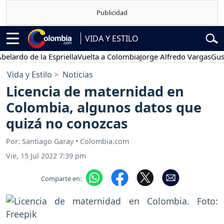
VIDA Y ESTILO
do de la Espriella
Vuelta a Colombia
Jorge Alfredo Vargas
Gustavo 
Vida y Estilo
Noticias
Licencia de maternidad en
Colombia, algunos datos que
quizá no conozcas
Por: Santiago Garay • Colombia.com
Vie, 15 Jul 2022 7:39 pm
Comparte en: