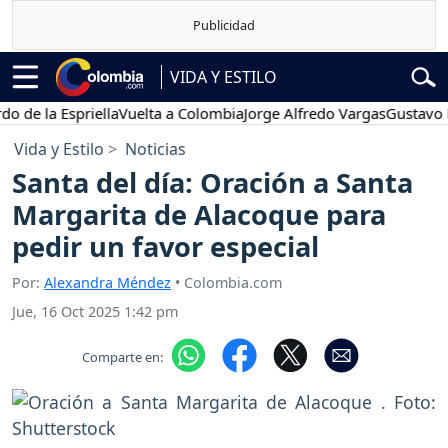
VIDA Y ESTILO
 la Espriella
Vuelta a Colombia
Jorge Alfredo Vargas
Gustavo Petro
Vida y Estilo
Noticias
Santa del día: Oración a Santa
Margarita de Alacoque para
pedir un favor especial
Por:
Alexandra Méndez
• Colombia.com
Jue, 16 Oct 2025 1:42 pm
Comparte en: