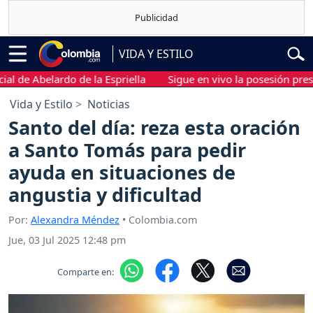
VIDA Y ESTILO
e Abelardo de la Espriella
Sigue en vivo la posesión presidenci
Vida y Estilo
Noticias
Santo del día: reza esta oración
a Santo Tomás para pedir
ayuda en situaciones de
angustia y dificultad
Por:
Alexandra Méndez
• Colombia.com
Jue, 03 Jul 2025 12:48 pm
Comparte en: