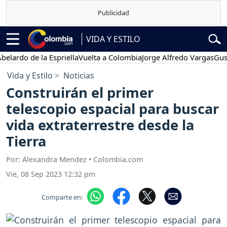
VIDA Y ESTILO
o de la Espriella
Vuelta a Colombia
Jorge Alfredo Vargas
Gustavo P
Vida y Estilo
Noticias
Construirán el primer
telescopio espacial para buscar
vida extraterrestre desde la
Tierra
Por: Alexandra Mendez • Colombia.com
Vie, 08 Sep 2023 12:32 pm
Comparte en: