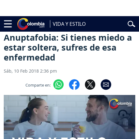
l
Abelardo de la Espriella
Vuelta a Colombia
Jorge Alfredo Vargas
Gu
VIDA Y ESTILO
Vida y Estilo
Pareja
Anuptafobia: Si tienes miedo a
estar soltera, sufres de esa
enfermedad
Sáb, 10 Feb 2018 2:36 pm
Comparte en: