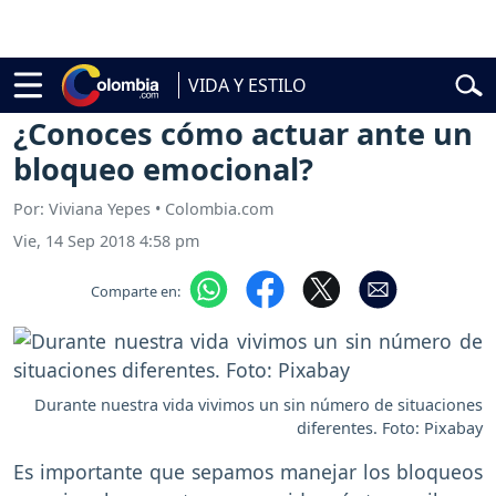
elardo de la Espriella
Vuelta a Colombia
Jorge Alfredo Vargas
Gust
VIDA Y ESTILO
Vida y Estilo
Pareja
¿Conoces cómo actuar ante un
bloqueo emocional?
Por: Viviana Yepes • Colombia.com
Vie, 14 Sep 2018 4:58 pm
Comparte en:
Durante nuestra vida vivimos un sin número de situaciones
diferentes. Foto: Pixabay
Es importante que sepamos manejar los bloqueos