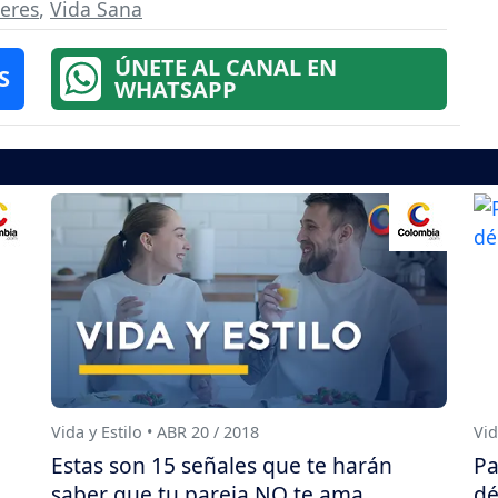
eres
,
Vida Sana
ÚNETE AL CANAL EN
S
WHATSAPP
Vida y Estilo • ABR 20 / 2018
Vid
Estas son 15 señales que te harán
Pa
saber que tu pareja NO te ama
dé