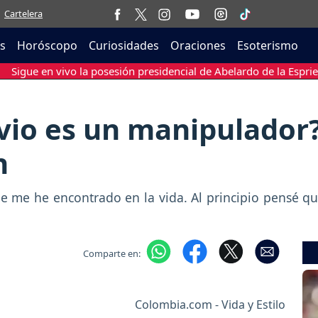
Cartelera
as
Horóscopo
Curiosidades
Oraciones
Esoterismo
Sigue en vivo la posesión presidencial de Abelardo de la Esprie
vio es un manipulador?
n
e me he encontrado en la vida. Al principio pensé qu
Comparte en:
Colombia.com - Vida y Estilo