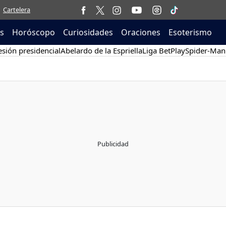
Cartelera
as
Horóscopo
Curiosidades
Oraciones
Esoterismo
sión presidencial
Abelardo de la Espriella
Liga BetPlay
Spider-Man