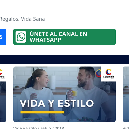
Regalos
,
Vida Sana
ÚNETE AL CANAL EN
S
WHATSAPP
Vida y Estilo • FEB 5 / 2018
Vid