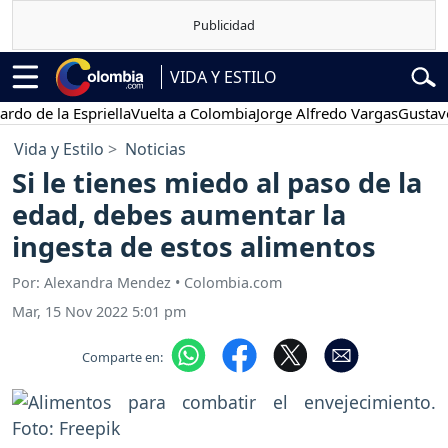
VIDA Y ESTILO
la Espriella
Vuelta a Colombia
Jorge Alfredo Vargas
Gustavo Petro
Vida y Estilo
Noticias
Si le tienes miedo al paso de la
edad, debes aumentar la
ingesta de estos alimentos
Por: Alexandra Mendez • Colombia.com
Mar, 15 Nov 2022 5:01 pm
Comparte en: