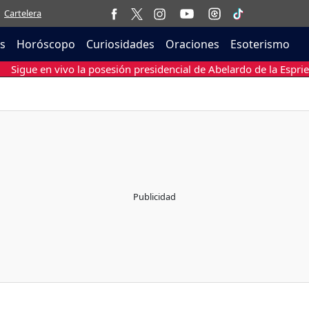
Cartelera
as
Horóscopo
Curiosidades
Oraciones
Esoterismo
Sigue en vivo la posesión presidencial de Abelardo de la Esprie