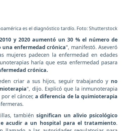
oamérica es el diagnóstico tardío. Foto: Shutterstock
 2010 y 2020 aumentó un 30 % el número de
o una enfermedad crónica
", manifestó. Aseveró
as mujeres padecen la enfermedad en edades
munoterapias haría que esta enfermedad pasara
nfermedad crónica.
den criar a sus hijos, seguir trabajando y
no
imioterapia
", dijo. Explicó que la inmunoterapia
 por el cáncer,
a diferencia de la quimioterapia
nfermeras.
illas, también
significan un alivio psicológico
e acudir a un hospital para el tratamiento
.
n llamado a las autoridades regulatorias para