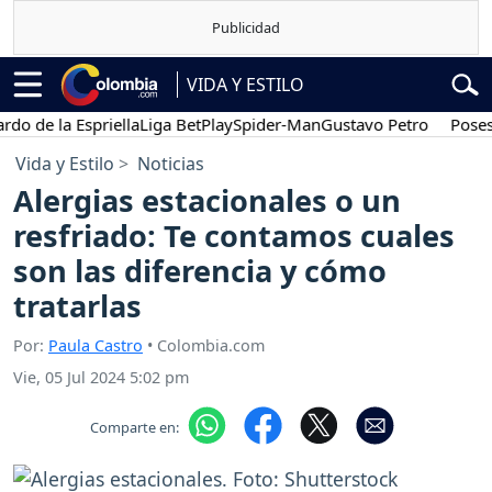
VIDA Y ESTILO
de la Espriella
Liga BetPlay
Spider-Man
Gustavo Petro
Posesión 
Vida y Estilo
Noticias
Alergias estacionales o un
resfriado: Te contamos cuales
son las diferencia y cómo
tratarlas
Por:
Paula Castro
• Colombia.com
Vie, 05 Jul 2024 5:02 pm
Comparte en: