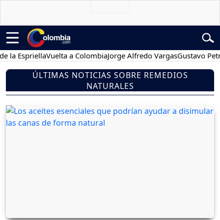
spriella
Vuelta a Colombia
Jorge Alfredo Vargas
Gustavo Petro
P
ÚLTIMAS NOTICIAS SOBRE REMEDIOS
NATURALES