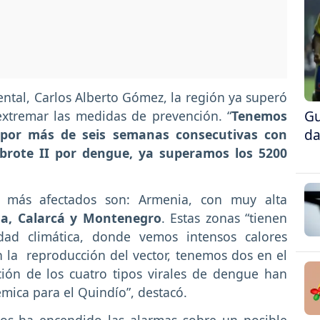
ntal, Carlos Alberto Gómez, la región ya superó
Gu
extremar las medidas de prevención. “
Tenemos
da
por más de seis semanas consecutivas con
n brote II por dengue, ya superamos los 5200
os más afectados son: Armenia, con muy alta
a, Calarcá y Montenegro
. Estas zonas “tienen
idad climática, donde vemos intensos calores
an la reproducción del vector, tenemos dos en el
ción de los cuatro tipos virales de dengue han
émica para el Quindío”, destacó.
os ha encendido las alarmas sobre un posible