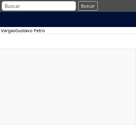
Buscar
 Vargas
Gustavo Petro