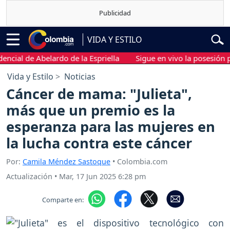
VIDA Y ESTILO
al de Abelardo de la Espriella
Sigue en vivo la posesión presi
Vida y Estilo
Noticias
Cáncer de mama: "Julieta",
más que un premio es la
esperanza para las mujeres en
la lucha contra este cáncer
Por:
Camila Méndez Sastoque
• Colombia.com
Actualización
•
Mar, 17 Jun 2025 6:28 pm
Comparte en: