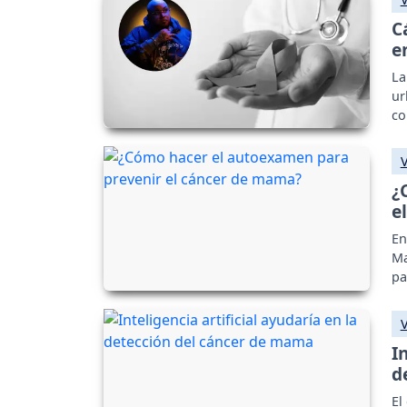
C
e
La
ur
co
lo
¿
e
En
Ma
pa
I
d
El