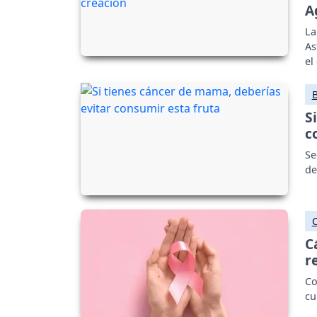
A
La
As
el
S
c
Se
de
C
r
Co
cu