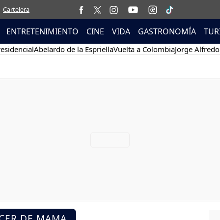
Cartelera
ENTRETENIMIENTO
CINE
VIDA
GASTRONOMÍA
TUR
esidencial
Abelardo de la Espriella
Vuelta a Colombia
Jorge Alfredo
NCER DE MAMA