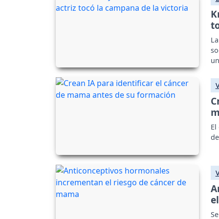
K
t
La
so
un
C
m
El
de
A
e
Se