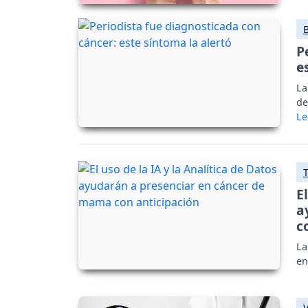
P
e
La
de
E
a
c
La
en