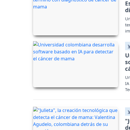
E
d
Un
te
im
U
s
c
Un
IA
Te
"
d