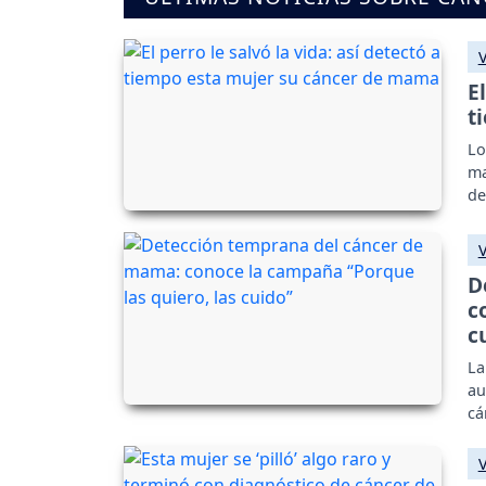
E
t
Lo
ma
de
D
c
c
La
au
cá