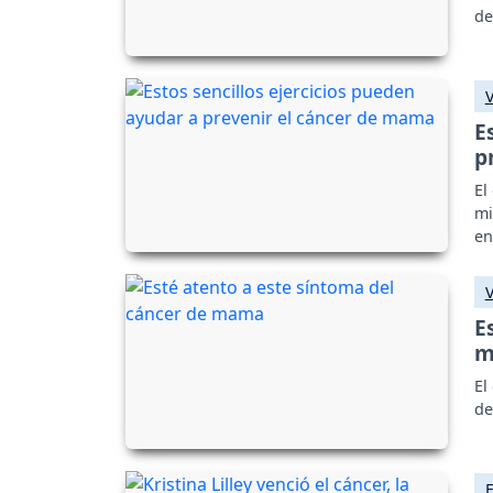
de
E
p
El
mi
en
E
m
El
de