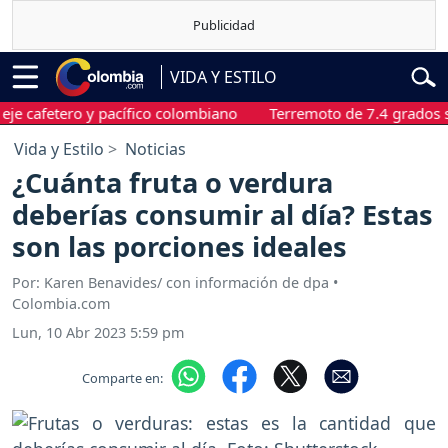
VIDA Y ESTILO
etero y pacífico colombiano
Terremoto de 7.4 grados sacudió
Vida y Estilo
Noticias
¿Cuánta fruta o verdura
deberías consumir al día? Estas
son las porciones ideales
Por: Karen Benavides/ con información de dpa •
Colombia.com
Lun, 10 Abr 2023 5:59 pm
Comparte en: