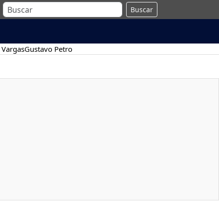
Buscar
 Vargas
Gustavo Petro