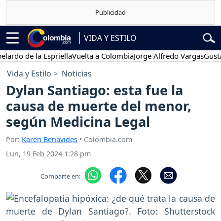
VIDA Y ESTILO
o de la Espriella
Vuelta a Colombia
Jorge Alfredo Vargas
Gustavo P
Vida y Estilo
Noticias
Dylan Santiago: esta fue la
causa de muerte del menor,
según Medicina Legal
Por:
Karen Benavides
• Colombia.com
Lun, 19 Feb 2024 1:28 pm
Comparte en: