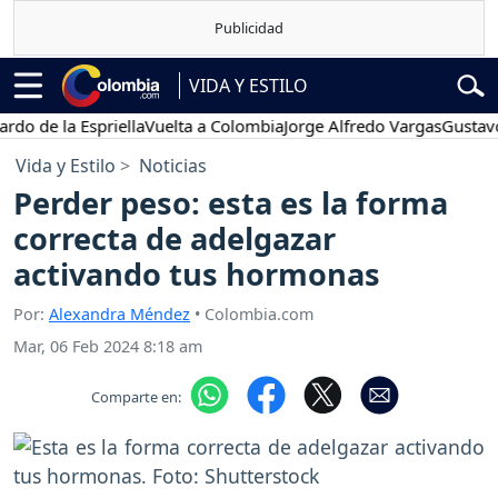
VIDA Y ESTILO
 la Espriella
Vuelta a Colombia
Jorge Alfredo Vargas
Gustavo Petr
Vida y Estilo
Noticias
Perder peso: esta es la forma
correcta de adelgazar
activando tus hormonas
Por:
Alexandra Méndez
• Colombia.com
Mar, 06 Feb 2024 8:18 am
Comparte en: