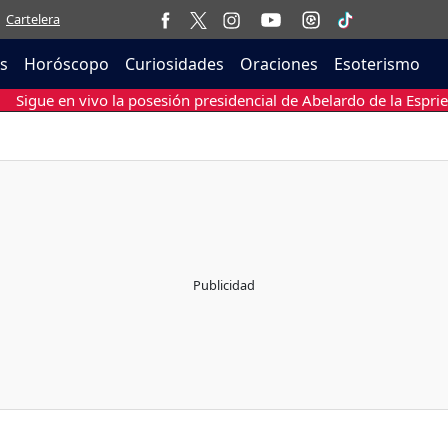
Cartelera
as
Horóscopo
Curiosidades
Oraciones
Esoterismo
Sigue en vivo la posesión presidencial de Abelardo de la Esprie