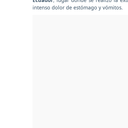
Ecuador
, lugar donde se realizó la ex
intenso dolor de estómago y vómitos.