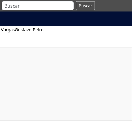
Buscar
 Vargas
Gustavo Petro