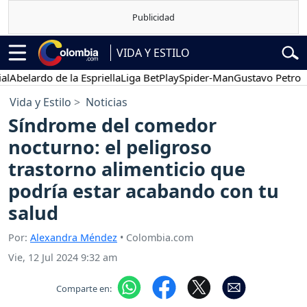
VIDA Y ESTILO
belardo de la Espriella
Liga BetPlay
Spider-Man
Gustavo Petro
Po
Vida y Estilo
Noticias
Síndrome del comedor
nocturno: el peligroso
trastorno alimenticio que
podría estar acabando con tu
salud
Por:
Alexandra Méndez
• Colombia.com
Vie, 12 Jul 2024 9:32 am
Comparte en: