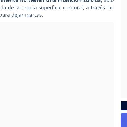
lmente no tienen una intención suicida,
solo
da de la propia superficie corporal, a través del
 para dejar marcas.