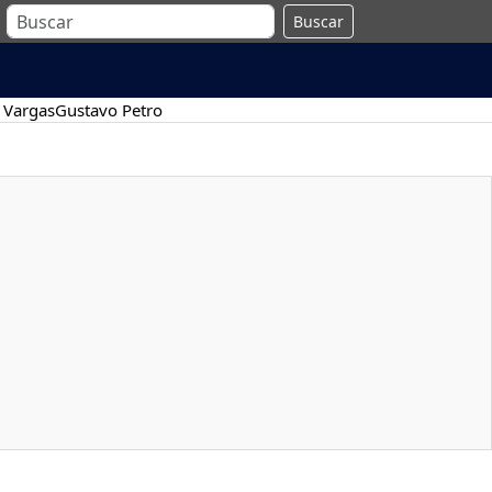
Buscar
 Vargas
Gustavo Petro