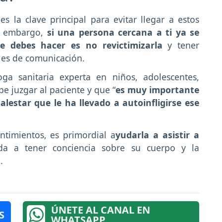
s la clave principal para evitar llegar a estos
in embargo,
si una persona cercana a ti ya se
e debes hacer es no revictimizarla
y tener
les de comunicación.
oga sanitaria experta en niños, adolescentes,
be juzgar al paciente y que “
es muy importante
lestar que le ha llevado a autoinfligirse ese
ntimientos, es primordial a
yudarla a asistir a
 a tener conciencia sobre su cuerpo y la
.
ÚNETE AL CANAL EN
S
WHATSAPP