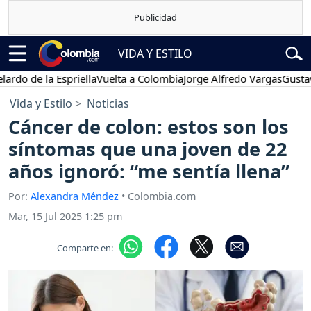
VIDA Y ESTILO
e la Espriella
Vuelta a Colombia
Jorge Alfredo Vargas
Gustavo Petr
Vida y Estilo
Noticias
Cáncer de colon: estos son los
síntomas que una joven de 22
años ignoró: “me sentía llena”
Por:
Alexandra Méndez
• Colombia.com
Mar, 15 Jul 2025 1:25 pm
Comparte en: