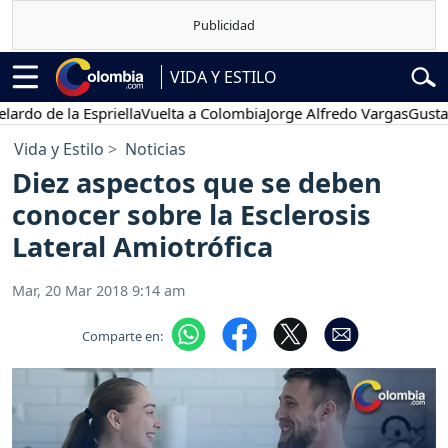
VIDA Y ESTILO
 la Espriella
Vuelta a Colombia
Jorge Alfredo Vargas
Gustavo Petr
Vida y Estilo
Noticias
Diez aspectos que se deben
conocer sobre la Esclerosis
Lateral Amiotrófica
Mar, 20 Mar 2018 9:14 am
Comparte en: