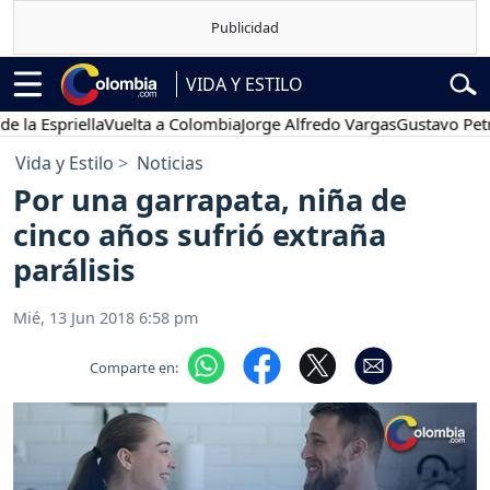
VIDA Y ESTILO
priella
Vuelta a Colombia
Jorge Alfredo Vargas
Gustavo Petro
Pos
Vida y Estilo
Noticias
Por una garrapata, niña de
cinco años sufrió extraña
parálisis
Mié, 13 Jun 2018 6:58 pm
Comparte en: