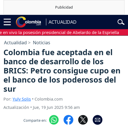
ACTUALIDAD
ivo la posesión presidencial de Abelardo de la Espriella
Sigue
Actualidad
Noticias
Colombia fue aceptada en el
banco de desarrollo de los
BRICS: Petro consigue cupo en
el banco de los poderosos del
sur
Por:
Yuly Solis
• Colombia.com
Actualización
•
Jue, 19 Jun 2025 9:56 am
Comparte en: