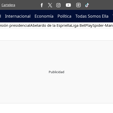
Cartelera
l
Internacional
Economía
Política
Todas Somos Ella
sión presidencial
Abelardo de la Espriella
Liga BetPlay
Spider-Man