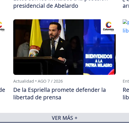
presidencial de Abelardo
ar
Actualidad • AGO 7 / 2026
Ent
de
De la Espriella promete defender la
Re
libertad de prensa
li
VER MÁS +