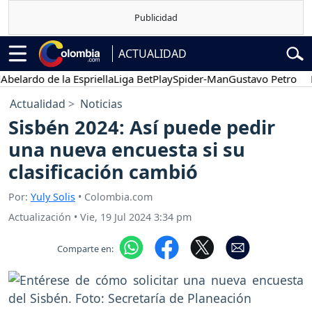
ACTUALIDAD
ardo de la Espriella
Liga BetPlay
Spider-Man
Gustavo Petro
Pose
Actualidad
Noticias
Sisbén 2024: Así puede pedir
una nueva encuesta si su
clasificación cambió
Por:
Yuly Solis
• Colombia.com
Actualización
•
Vie, 19 Jul 2024 3:34 pm
Comparte en: