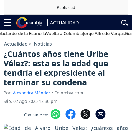
ACTUALIDAD
o de la Espriella
Vuelta a Colombia
Jorge Alfredo Vargas
Gustavo 
Actualidad
Noticias
¿Cuántos años tiene Uribe
Vélez?: esta es la edad que
tendría el expresidente al
terminar su condena
Por:
Alexandra Méndez
• Colombia.com
Sáb, 02 Ago 2025 12:30 pm
Comparte en: