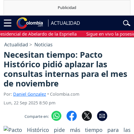
ACTUALIDAD
encial de Abelardo de la Espriella
Sigue en vivo la posesión p
Actualidad
Noticias
Necesitan tiempo: Pacto
Histórico pidió aplazar las
consultas internas para el mes
de noviembre
Por:
Daniel Gonzalez
• Colombia.com
Lun, 22 Sep 2025 8:50 pm
Comparte en: